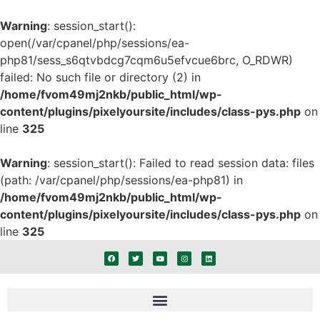
Warning
: session_start():
open(/var/cpanel/php/sessions/ea-
php81/sess_s6qtvbdcg7cqm6u5efvcue6brc, O_RDWR)
failed: No such file or directory (2) in
/home/fvom49mj2nkb/public_html/wp-
content/plugins/pixelyoursite/includes/class-pys.php
on
line
325
Warning
: session_start(): Failed to read session data: files
(path: /var/cpanel/php/sessions/ea-php81) in
/home/fvom49mj2nkb/public_html/wp-
content/plugins/pixelyoursite/includes/class-pys.php
on
line
325